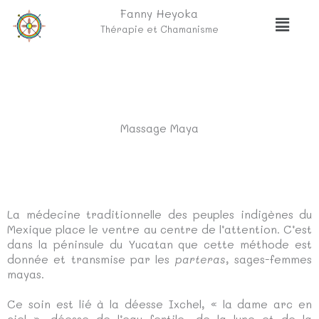
Aller
Fanny Heyoka
Menu
au
Thérapie et Chamanisme
contenu
Massage Maya
La médecine traditionnelle des peuples indigènes du
Mexique place le ventre au centre de l’attention. C’est
dans la péninsule du Yucatan que cette méthode est
donnée et transmise par les
parteras
, sages-femmes
mayas.
Ce soin est lié à la déesse Ixchel, « la dame arc en
ciel », déesse de l’eau fertile, de la lune et de la